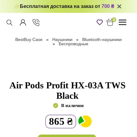
Бесплатная доставка на заказ от
700 ₴
0
Toggle
navigati
BestBuy Case
Наушники
Bluetooth-наушники
Беспроводные
Air Pods Profit HX-03A TWS
Black
В наличии
865
₴