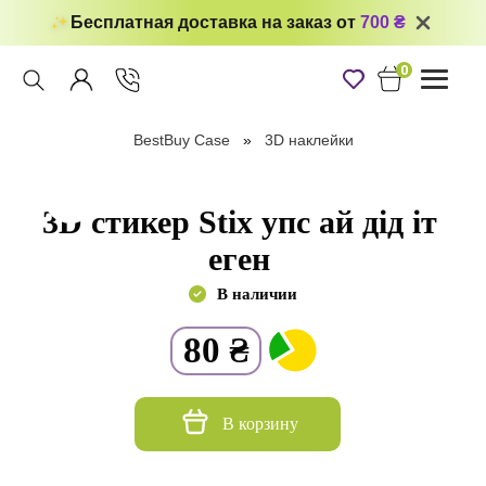
Бесплатная доставка на заказ от
700 ₴
0
Toggle
navigati
BestBuy Case
3D наклейки
3D стикер Stix упс ай дід іт
еген
В наличии
80
₴
В корзину