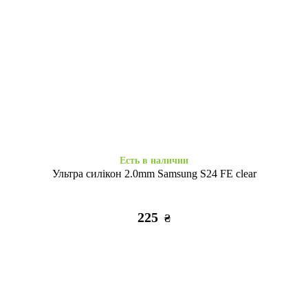
Есть в наличии
Есть в наличии
Набір 3D стікерів максі Soft
Набір 3D стікерів максі Relax
Chic
life
320
320
₴
₴
Есть в наличии
Ультра силікон 2.0mm Samsung S24 FE clear
225
₴
Заканчивается
Есть в наличии
Набор 3D стикеров макси
3D стикер Stix Paw patrol