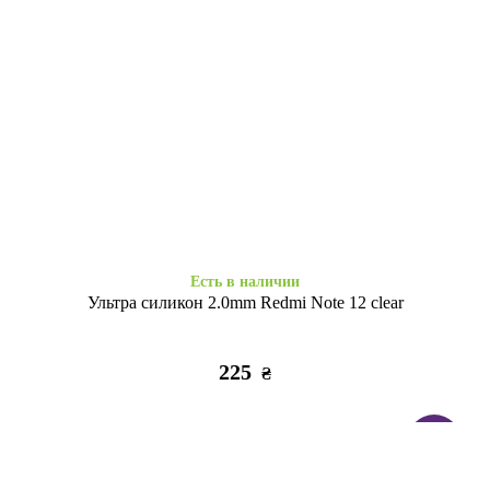
Есть в наличии
Есть в наличии
Набір 3D стікерів максі Soft
Набір 3D стікерів максі Relax
Chic
life
320
320
₴
₴
Есть в наличии
Ультра силикон 2.0mm Redmi Note 12 clear
225
₴
ТОП
Заканчивается
Есть в наличии