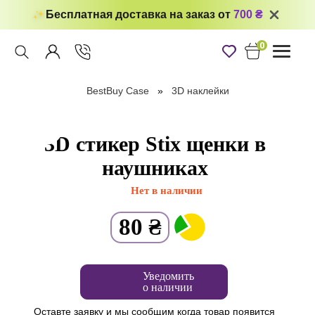
Бесплатная доставка на заказ от
700 ₴
0
Toggle
navigati
BestBuy Case
3D наклейки
3D стикер Stix щенки в
наушниках
Нет в наличии
80
₴
Уведомить
о наличии
Оставте заявку и мы сообщим когда товар появится