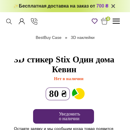
Бесплатная доставка на заказ от
700 ₴
0
Toggle
navigati
BestBuy Case
3D наклейки
3D стикер Stix Один дома
Кевин
Нет в наличии
80
₴
Уведомить
о наличии
Оставте заявку и мы сообщим когда товар появится