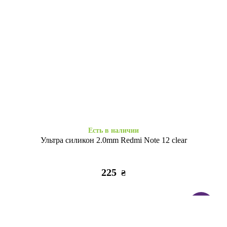
Есть в наличии
Есть в наличии
Набір 3D стікерів максі Soft
Набір 3D стікерів максі Relax
Chic
life
320
320
₴
₴
Есть в наличии
Ультра силикон 2.0mm Redmi Note 12 clear
225
₴
ТОП
Заканчивается
Есть в наличии