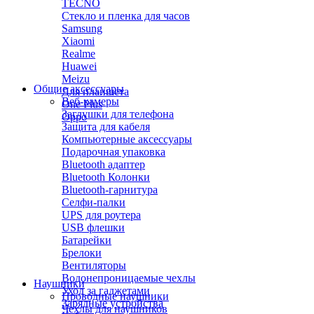
TECNO
Стекло и пленка для часов
Samsung
Xiaomi
Realme
Huawei
Meizu
Общие аксессуары
Для планшета
Веб-камеры
One Plus
Заглушки для телефона
Oppo
Защита для кабеля
Компьютерные аксессуары
Подарочная упаковка
Bluetooth адаптер
Bluetooth Колонки
Bluetooth-гарнитура
Селфи-палки
UPS для роутера
USB флешки
Батарейки
Брелоки
Вентиляторы
Водонепроницаемые чехлы
Наушники
Уход за гаджетами
Проводные наушники
Зарядные устройства
Чехлы для наушников