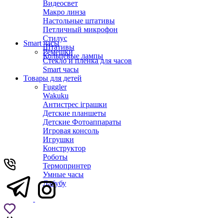
Видеосвет
Макро линза
Настольные штативы
Петличный микрофон
Стилус
Smart часы
Штативы
Ремешки
Кольцевые лампы
Стекло и пленка для часов
Smart часы
Товары для детей
Fuggler
Wakuku
Антистрес іграшки
Детские планшеты
Детские Фотоаппараты
Игровая консоль
Игрушки
Конструктор
Роботы
Термопринтер
Умные часы
Лабубу