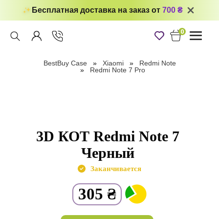
Бесплатная доставка на заказ от
700 ₴
0
Toggle
navigati
BestBuy Case
Xiaomi
Redmi Note
Redmi Note 7 Pro
3D КОТ Redmi Note 7
Черный
Заканчивается
305
₴