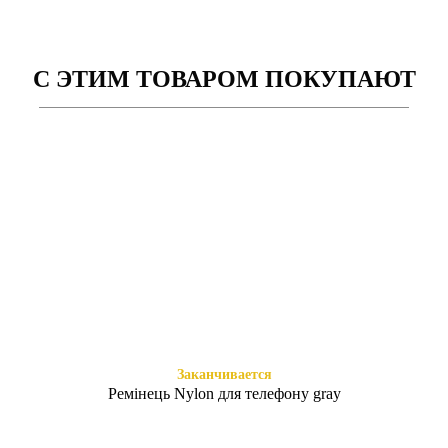
С ЭТИМ ТОВАРОМ ПОКУПАЮТ
Есть в наличии
Заканчивается
Трансформирующее кольцо
SPIGEN карбон Redmi Note 7
Redmi Note 7 черное
красный
315
215
₴
₴
Заканчивается
Ремінець Nylon для телефону gray