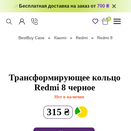
Бесплатная доставка на заказ от
700 ₴
0
Toggle
navigati
BestBuy Case
Xiaomi
Redmi
Redmi 8
Трансформирующее кольцо
Redmi 8 черное
Нет в наличии
315
₴