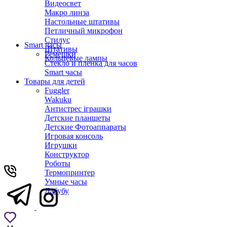
Видеосвет
Макро линза
Настольные штативы
Петличный микрофон
Стилус
Smart часы
Штативы
Ремешки
Кольцевые лампы
Стекло и пленка для часов
Smart часы
Товары для детей
Fuggler
Wakuku
Антистрес іграшки
Детские планшеты
Детские Фотоаппараты
Игровая консоль
Игрушки
Конструктор
Роботы
Термопринтер
Умные часы
Лабубу