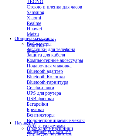
TECNO
Стекло и пленка для часов
Samsung
Xiaomi
Realme
Huawei
Meizu
Общие аксессуары
Для планшета
Веб-камеры
One Plus
Заглушки для телефона
Oppo
Защита для кабеля
Компьютерные аксессуары
Подарочная упаковка
Bluetooth адаптер
Bluetooth Колонки
Bluetooth-гарнитура
Селфи-палки
UPS для роутера
USB флешки
Батарейки
Брелоки
Вентиляторы
Водонепроницаемые чехлы
Наушники
Уход за гаджетами
Проводные наушники
Зарядные устройства
Чехлы для наушников