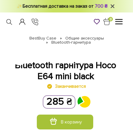
Бесплатная доставка на заказ от
700 ₴
0
Toggle
navigati
BestBuy Case
Общие аксессуары
Bluetooth-гарнитура
Bluetooth гарнітура Hoco
E64 mini black
Заканчивается
285
₴
В корзину