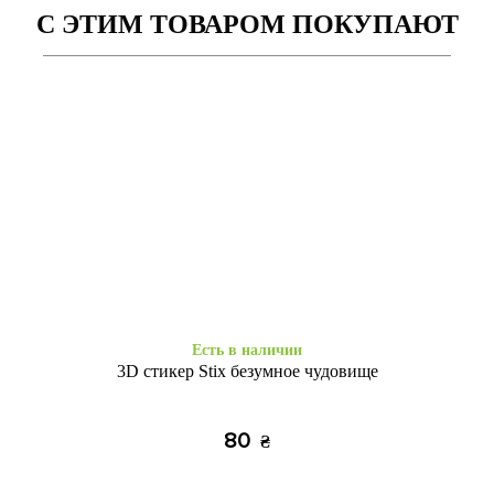
С ЭТИМ ТОВАРОМ ПОКУПАЮТ
Есть в наличии
Есть в наличии
Bluetooth гарнитура Hoco
Bluetooth гарнітура Hoco E63
E60 black
black
355
275
₴
₴
Есть в наличии
3D стикер Stix безумное чудовище
80
₴