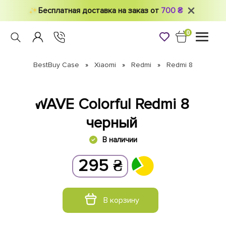
Бесплатная доставка на заказ от
700 ₴
0
Toggle
navigati
BestBuy Case
Xiaomi
Redmi
Redmi 8
WAVE Colorful Redmi 8
черный
В наличии
295
₴
В корзину