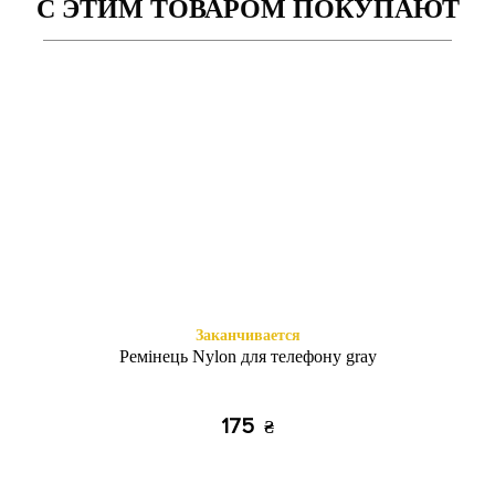
С ЭТИМ ТОВАРОМ ПОКУПАЮТ
Есть в наличии
Заканчивается
Книжка Aspor Redmi 8 Black
TPU+Стекло Девочки Redmi
8 Мама и Сын
295
255
₴
₴
Заканчивается
Ремінець Nylon для телефону gray
175
₴