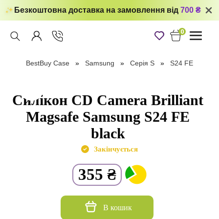
Безкоштовна доставка на замовлення від
700 ₴
0
Toggle
navigati
BestBuy Case
Samsung
Серія S
S24 FE
Силікон CD Camera Brilliant
Magsafe Samsung S24 FE
black
Закінчується
355
₴
В кошик