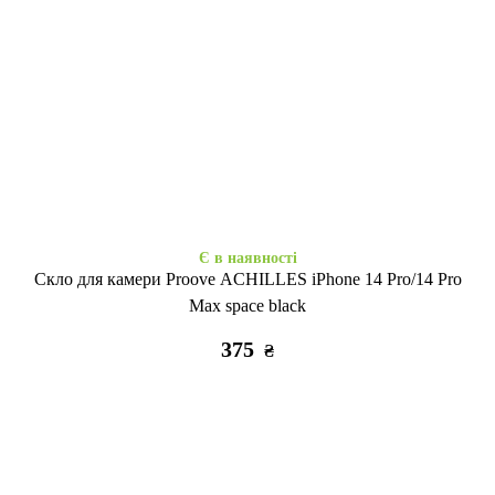
Закінчується
Є в наявності
Силікон Золотий Пил iPhone
Ультрабронь силікон iPhone
14 Pro
14 Pro clear
305
255
₴
₴
Є в наявності
Скло для камери Proove ACHILLES iPhone 14 Pro/14 Pro
Max space black
375
₴
Закінчується
Закінчується
Case soft touch низ iP 14 Pro
Case soft touch низ iP 14 Pro