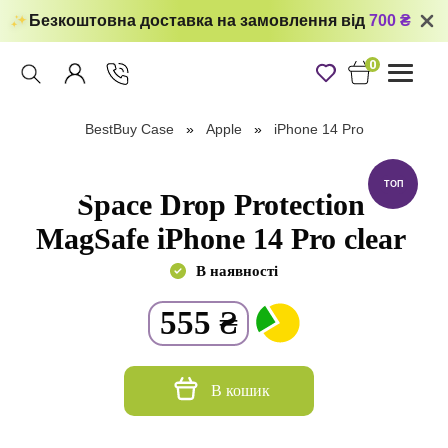
Безкоштовна доставка на замовлення від
700 ₴
0
Toggle
navigati
BestBuy Case
Apple
iPhone 14 Pro
ТОП
Space Drop Protection
MagSafe iPhone 14 Pro clear
В наявності
555
₴
В кошик