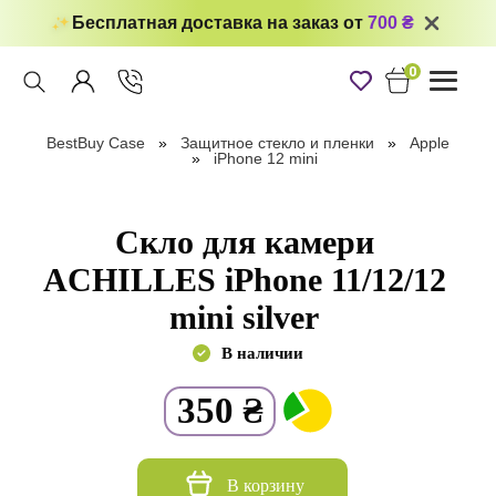
Бесплатная доставка на заказ от
700 ₴
0
Toggle
navigati
BestBuy Case
Защитное стекло и пленки
Apple
iPhone 12 mini
Скло для камери
ACHILLES iPhone 11/12/12
mini silver
В наличии
350
₴
В корзину