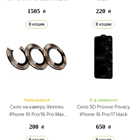
задня
1505
220
₴
₴
В кошик
В кошик
Закінчується
Є в наявності
Скло на камеру Xinreeu
Скло 5D Proove Privacy
iPhone 16 Pro/16 Pro Max
iPhone 16 Pro/17 black
bronze
200
650
₴
₴