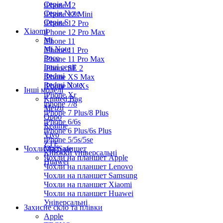
Серiя M
iPhone 12
Серія Note
iPhone 12 Mini
Серія S
iPhone 12 Pro
Xiaomi
iPhone 12 Pro Max
Mi
iPhone 11
Mi Note
iPhone 11 Pro
Poco
iPhone 11 Pro Max
Інші серії
iPhone SE 2
Redmi
iPhone XS Max
Redmi Note
iPhone X / Xs
Інші моделі
iPhone Xr
Knitted Bag
iphone 7/8
Meizu
iPhone 7 Plus/8 Plus
Oppo
iPhone 6/6s
Realme
iPhone 6 Plus/6s Plus
Vivo
iPhone 5/5s/5se
ZTE
Чохли на планшет
MagSafe
Книжки універсальні
Чохли на планшет Apple
Huawei
Чохли на планшет Lenovo
Чохли на планшет Samsung
Чохли на планшет Xiaomi
Чохли на планшет Huawei
Універсальні
Захисне скло та плівки
Apple