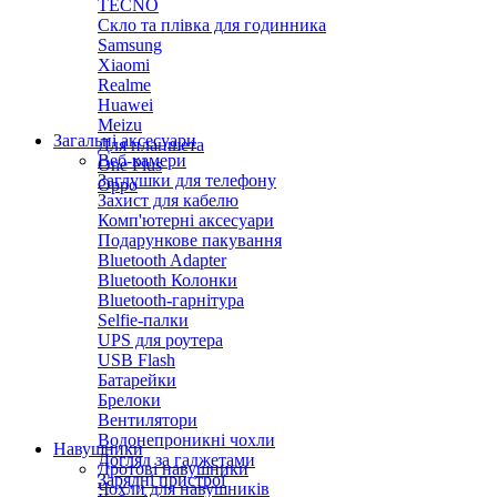
TECNO
Скло та плівка для годинника
Samsung
Xiaomi
Realme
Huawei
Meizu
Загальні аксесуари
Для планшета
Веб-камери
One Plus
Заглушки для телефону
Oppo
Захист для кабелю
Комп'ютерні аксесуари
Подарункове пакування
Bluetooth Adapter
Bluetooth Колонки
Bluetooth-гарнітура
Selfie-палки
UPS для роутера
USB Flash
Батарейки
Брелоки
Вентилятори
Водонепроникні чохли
Навушники
Догляд за гаджетами
Дротові навушники
Зарядні пристрої
Чохли для навушників