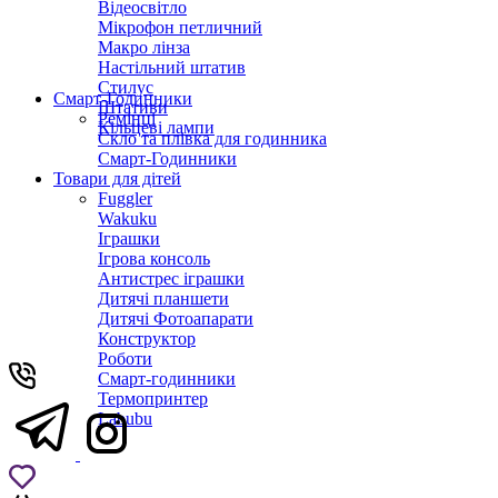
Відеосвітло
Мікрофон петличний
Макро лінза
Настільний штатив
Стилус
Смарт-Годинники
Штативи
Ремінці
Кільцеві лампи
Скло та плівка для годинника
Смарт-Годинники
Товари для дітей
Fuggler
Wakuku
Іграшки
Ігрова консоль
Антистрес іграшки
Дитячi планшети
Дитячі Фотоапарати
Конструктор
Роботи
Смарт-годинники
Термопринтер
Labubu