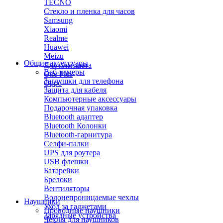
TECNO
Стекло и пленка для часов
Samsung
Xiaomi
Realme
Huawei
Meizu
Общие аксессуары
Для планшета
Веб-камеры
One Plus
Заглушки для телефона
Oppo
Защита для кабеля
Компьютерные аксессуары
Подарочная упаковка
Bluetooth адаптер
Bluetooth Колонки
Bluetooth-гарнитура
Селфи-палки
UPS для роутера
USB флешки
Батарейки
Брелоки
Вентиляторы
Водонепроницаемые чехлы
Наушники
Уход за гаджетами
Проводные наушники
Зарядные устройства
Чехлы для наушников