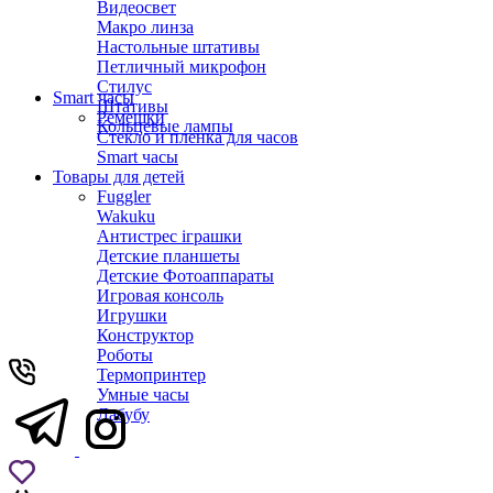
Видеосвет
Макро линза
Настольные штативы
Петличный микрофон
Стилус
Smart часы
Штативы
Ремешки
Кольцевые лампы
Стекло и пленка для часов
Smart часы
Товары для детей
Fuggler
Wakuku
Антистрес іграшки
Детские планшеты
Детские Фотоаппараты
Игровая консоль
Игрушки
Конструктор
Роботы
Термопринтер
Умные часы
Лабубу