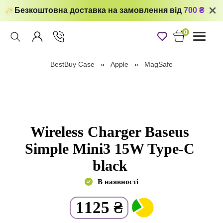
Безкоштовна доставка на замовлення від
700 ₴
0
Toggle
navigati
BestBuy Case
Apple
MagSafe
Wireless Charger Baseus
Simple Mini3 15W Type-C
black
В наявності
1125
₴