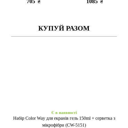
705
1085
₴
₴
КУПУЙ РАЗОМ
Закінчується
Немає в наявності
Wireless Charger Baseus
MagSafe Charger For iPhone
Simple Mini3 15W Type-C blue
1125
1105
₴
₴
Є в наявності
Набір Color Way для екранів гель 150ml + серветка з
мікрофібри (CW-5151)