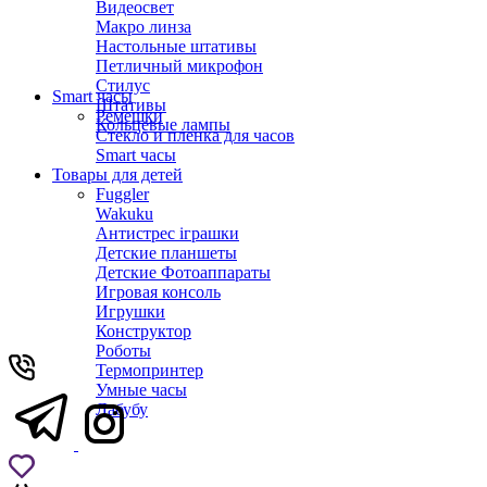
Видеосвет
Макро линза
Настольные штативы
Петличный микрофон
Стилус
Smart часы
Штативы
Ремешки
Кольцевые лампы
Стекло и пленка для часов
Smart часы
Товары для детей
Fuggler
Wakuku
Антистрес іграшки
Детские планшеты
Детские Фотоаппараты
Игровая консоль
Игрушки
Конструктор
Роботы
Термопринтер
Умные часы
Лабубу