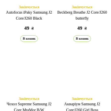
Закінчується
Закінчується
Autofocus iPaky Samsung J2
Beckberg Breathe J2 Core/J260
Core/J260 Black
butterfly
49
49
₴
₴
В кошик
В кошик
Закінчується
Закінчується
Чохол Supreme Samsung J2
Акваріум Samsung J2
Core MraMor B/W
Core/J260 Girl Boss