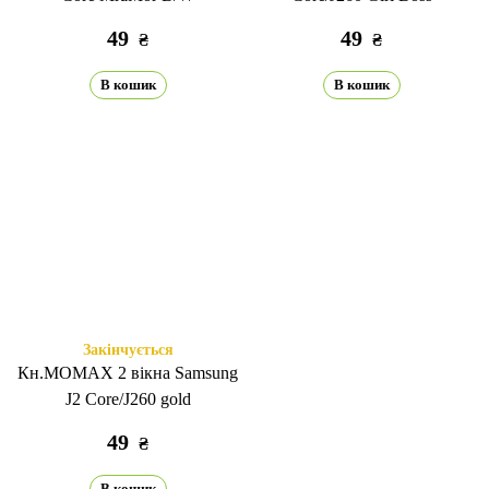
49
49
₴
₴
В кошик
В кошик
Закінчується
Кн.MOMAX 2 вікна Samsung
J2 Core/J260 gold
49
₴
В кошик