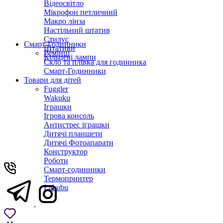
Відеосвітло
Мікрофон петличний
Макро лінза
Настільний штатив
Стилус
Смарт-Годинники
Штативи
Ремінці
Кільцеві лампи
Скло та плівка для годинника
Смарт-Годинники
Товари для дітей
Fuggler
Wakuku
Іграшки
Ігрова консоль
Антистрес іграшки
Дитячi планшети
Дитячі Фотоапарати
Конструктор
Роботи
Смарт-годинники
Термопринтер
Labubu