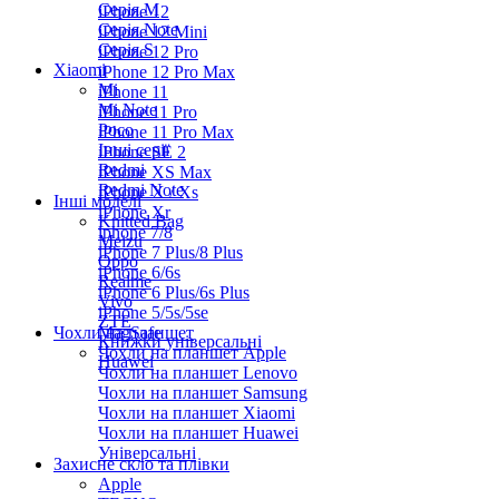
Серiя M
iPhone 12
Серія Note
iPhone 12 Mini
Серія S
iPhone 12 Pro
Xiaomi
iPhone 12 Pro Max
Mi
iPhone 11
Mi Note
iPhone 11 Pro
Poco
iPhone 11 Pro Max
Інші серії
iPhone SE 2
Redmi
iPhone XS Max
Redmi Note
iPhone X / Xs
Інші моделі
iPhone Xr
Knitted Bag
iphone 7/8
Meizu
iPhone 7 Plus/8 Plus
Oppo
iPhone 6/6s
Realme
iPhone 6 Plus/6s Plus
Vivo
iPhone 5/5s/5se
ZTE
Чохли на планшет
MagSafe
Книжки універсальні
Чохли на планшет Apple
Huawei
Чохли на планшет Lenovo
Чохли на планшет Samsung
Чохли на планшет Xiaomi
Чохли на планшет Huawei
Універсальні
Захисне скло та плівки
Apple