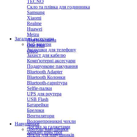
TECNO
Скло та плівка для годинника
Samsung
Xiaomi
Realme
Huawei
Meizu
Загальні аксесуари
Для планшета
Веб-камери
One Plus
Заглушки для телефону
Oppo
Захист для кабелю
Комп'ютерні аксесуари
Подарункове пакування
Bluetooth Adapter
Bluetooth Колонки
Bluetooth-гарнітура
Selfie-палки
UPS для роутера
USB Flash
Батарейки
Брелоки
Вентилятори
Водонепроникні чохли
Навушники
Догляд за гаджетами
Дротові навушники
Зарядні пристрої
Чохли для навушників