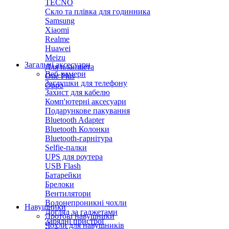
TECNO
Скло та плівка для годинника
Samsung
Xiaomi
Realme
Huawei
Meizu
Загальні аксесуари
Для планшета
Веб-камери
One Plus
Заглушки для телефону
Oppo
Захист для кабелю
Комп'ютерні аксесуари
Подарункове пакування
Bluetooth Adapter
Bluetooth Колонки
Bluetooth-гарнітура
Selfie-палки
UPS для роутера
USB Flash
Батарейки
Брелоки
Вентилятори
Водонепроникні чохли
Навушники
Догляд за гаджетами
Дротові навушники
Зарядні пристрої
Чохли для навушників