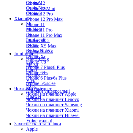
Серiя M
iPhone 12
Серія Note
iPhone 12 Mini
Серія S
iPhone 12 Pro
Xiaomi
iPhone 12 Pro Max
Mi
iPhone 11
Mi Note
iPhone 11 Pro
Poco
iPhone 11 Pro Max
Інші серії
iPhone SE 2
Redmi
iPhone XS Max
Redmi Note
iPhone X / Xs
Інші моделі
iPhone Xr
Knitted Bag
iphone 7/8
Meizu
iPhone 7 Plus/8 Plus
Oppo
iPhone 6/6s
Realme
iPhone 6 Plus/6s Plus
Vivo
iPhone 5/5s/5se
ZTE
Чохли на планшет
MagSafe
Книжки універсальні
Чохли на планшет Apple
Huawei
Чохли на планшет Lenovo
Чохли на планшет Samsung
Чохли на планшет Xiaomi
Чохли на планшет Huawei
Універсальні
Захисне скло та плівки
Apple