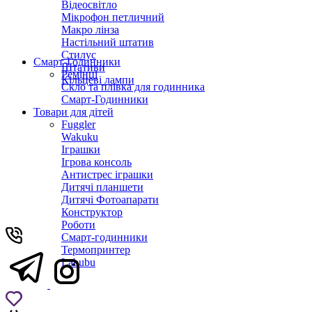
Відеосвітло
Мікрофон петличний
Макро лінза
Настільний штатив
Стилус
Смарт-Годинники
Штативи
Ремінці
Кільцеві лампи
Скло та плівка для годинника
Смарт-Годинники
Товари для дітей
Fuggler
Wakuku
Іграшки
Ігрова консоль
Антистрес іграшки
Дитячi планшети
Дитячі Фотоапарати
Конструктор
Роботи
Смарт-годинники
Термопринтер
Labubu