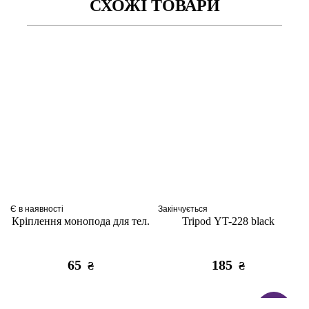
СХОЖІ ТОВАРИ
Є в наявності
Закінчується
Кріплення монопода для тел.
Tripod YT-228 black
65
185
₴
₴
ТОП