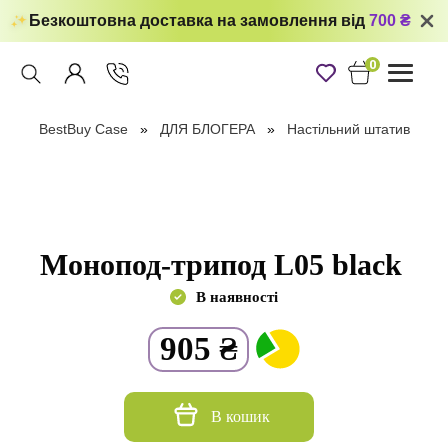
Безкоштовна доставка на замовлення від
700 ₴
0
Toggle
navigati
BestBuy Case
ДЛЯ БЛОГЕРА
Настільний штатив
Монопод-трипод L05 black
В наявності
905
₴
В кошик