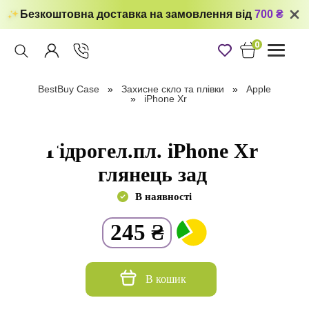
Безкоштовна доставка на замовлення від
700 ₴
0
Toggle
navigati
BestBuy Case
Захисне скло та плівки
Apple
iPhone Xr
Гідрогел.пл. iPhone Xr
глянець зад
В наявності
245
₴
В кошик