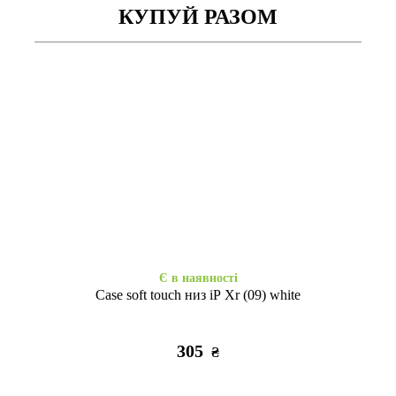
КУПУЙ РАЗОМ
Закінчується
Є в наявності
Гідрогел.пл. iPhone Xr/11 мат
Скло 3D NEU Chatel iPhone
перед
Xr/11 black +плівка задня
305
995
₴
₴
Є в наявності
Case soft touch низ iP Xr (09) white
305
₴