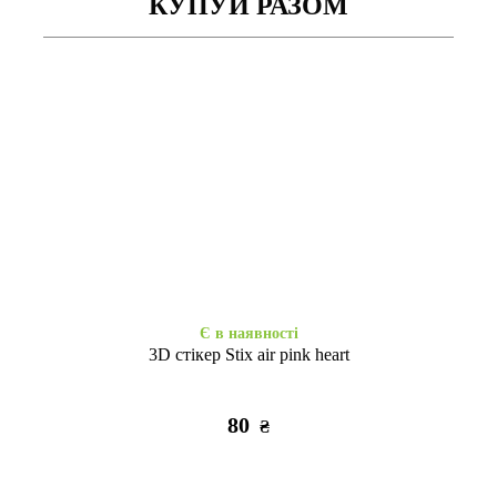
КУПУЙ РАЗОМ
Закінчується
Є в наявності
Ультра силікон clear iPhone 13
Ультрабронь силікон iPhone
mini
13 mini clear
155
255
₴
₴
Є в наявності
3D стікер Stix air pink heart
80
₴