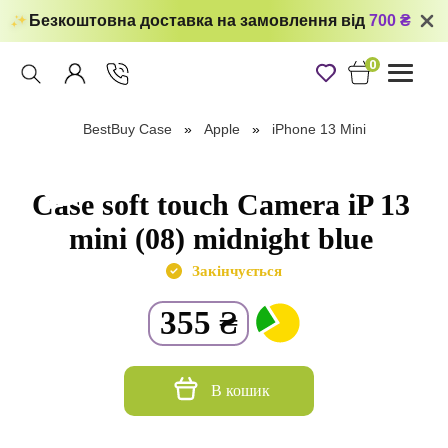
Безкоштовна доставка на замовлення від
700 ₴
0
Toggle
navigati
BestBuy Case
Apple
iPhone 13 Mini
Case soft touch Camera iP 13
mini (08) midnight blue
Закінчується
355
₴
В кошик