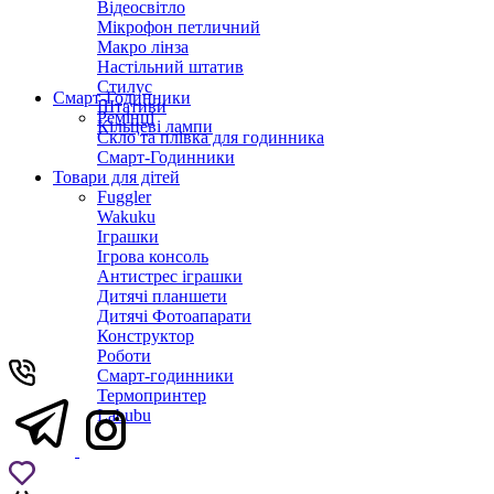
Відеосвітло
Мікрофон петличний
Макро лінза
Настільний штатив
Стилус
Смарт-Годинники
Штативи
Ремінці
Кільцеві лампи
Скло та плівка для годинника
Смарт-Годинники
Товари для дітей
Fuggler
Wakuku
Іграшки
Ігрова консоль
Антистрес іграшки
Дитячi планшети
Дитячі Фотоапарати
Конструктор
Роботи
Смарт-годинники
Термопринтер
Labubu