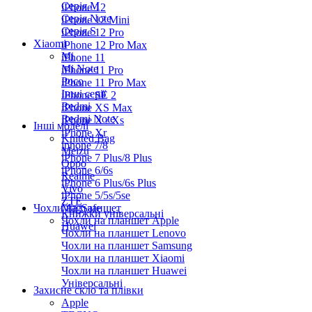
Серiя M
iPhone 12
Серія Note
iPhone 12 Mini
Серія S
iPhone 12 Pro
Xiaomi
iPhone 12 Pro Max
Mi
iPhone 11
Mi Note
iPhone 11 Pro
Poco
iPhone 11 Pro Max
Інші серії
iPhone SE 2
Redmi
iPhone XS Max
Redmi Note
iPhone X / Xs
Інші моделі
iPhone Xr
Knitted Bag
iphone 7/8
Meizu
iPhone 7 Plus/8 Plus
Oppo
iPhone 6/6s
Realme
iPhone 6 Plus/6s Plus
Vivo
iPhone 5/5s/5se
ZTE
Чохли на планшет
MagSafe
Книжки універсальні
Чохли на планшет Apple
Huawei
Чохли на планшет Lenovo
Чохли на планшет Samsung
Чохли на планшет Xiaomi
Чохли на планшет Huawei
Універсальні
Захисне скло та плівки
Apple