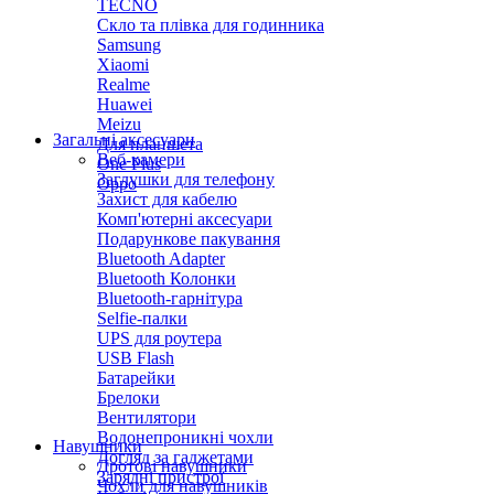
TECNO
Скло та плівка для годинника
Samsung
Xiaomi
Realme
Huawei
Meizu
Загальні аксесуари
Для планшета
Веб-камери
One Plus
Заглушки для телефону
Oppo
Захист для кабелю
Комп'ютерні аксесуари
Подарункове пакування
Bluetooth Adapter
Bluetooth Колонки
Bluetooth-гарнітура
Selfie-палки
UPS для роутера
USB Flash
Батарейки
Брелоки
Вентилятори
Водонепроникні чохли
Навушники
Догляд за гаджетами
Дротові навушники
Зарядні пристрої
Чохли для навушників