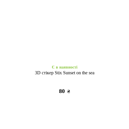
Закінчується
Закінчується
Shadow Matt Metal Buttons
WAVE Colorful Samsung A16
Samsung A16 new lavender
marsala
305
295
₴
₴
Є в наявності
3D стікер Stix Sunset on the sea
80
₴
Закінчується
Закінчується
WAVE Colorful Samsung A16
WAVE Colorful Samsung A16