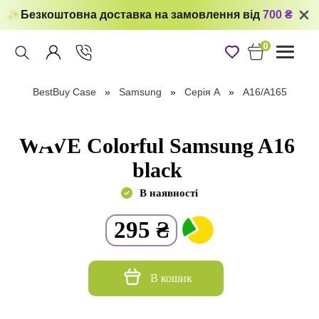
Безкоштовна доставка на замовлення від
700 ₴
0
Toggle
navigati
BestBuy Case
Samsung
Серія А
A16/A165
WAVE Colorful Samsung A16
black
В наявності
295
₴
В кошик