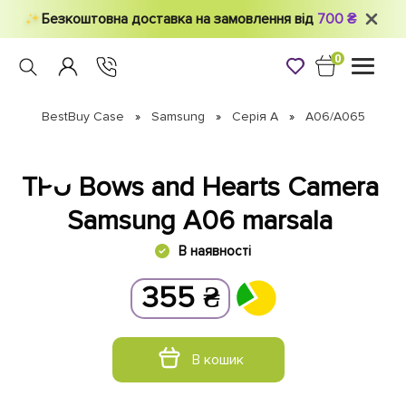
Безкоштовна доставка на замовлення від
700 ₴
0
Toggle
navigati
BestBuy Case
Samsung
Серія А
A06/A065
TPU Bows and Hearts Camera
Samsung A06 marsala
В наявності
355
₴
В кошик