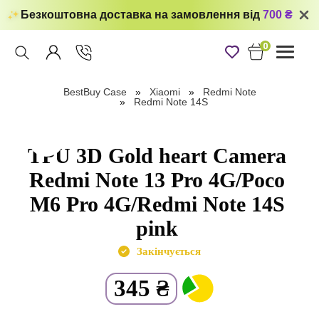
Безкоштовна доставка на замовлення від
700 ₴
0
Toggle
navigati
BestBuy Case
Xiaomi
Redmi Note
Redmi Note 14S
TPU 3D Gold heart Camera
Redmi Note 13 Pro 4G/Poco
M6 Pro 4G/Redmi Note 14S
pink
Закінчується
345
₴