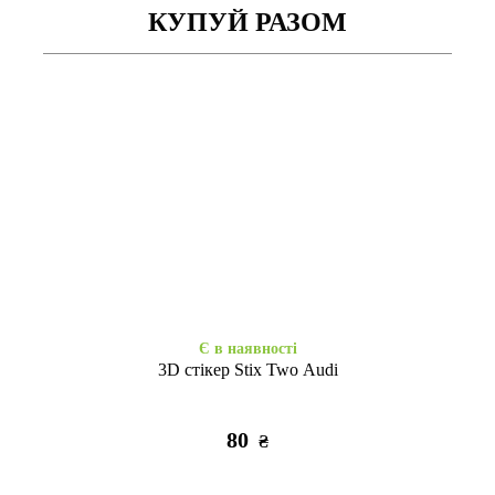
КУПУЙ РАЗОМ
Є в наявності
Є в наявності
WAVE Colorful Redmi Note 13
WAVE Colorful Redmi Note 13
Pro 4G/Poco M6 Pro 4G/Redmi
Pro 4G/Poco M6 Pro 4G/Redmi
Note 14S black
Note 14S marsala
295
295
₴
₴
Є в наявності
3D стікер Stix Two Audi
80
₴