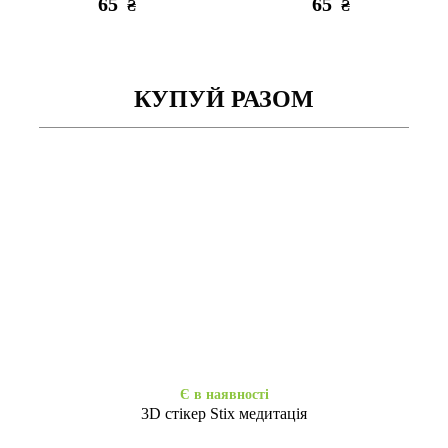
65
65
₴
₴
КУПУЙ РАЗОМ
Є в наявності
Є в наявності
Стилус-ручка green
Стилус K-2260 Universal
Charged Type-C white
65
655
₴
₴
Є в наявності
3D стікер Stix медитація