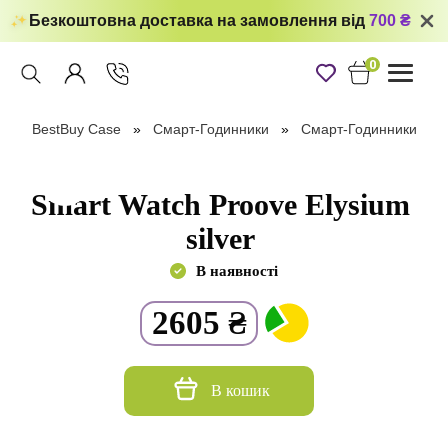
Безкоштовна доставка на замовлення від
700 ₴
0
Toggle
navigati
BestBuy Case
Смарт-Годинники
Смарт-Годинники
Smart Watch Proove Elysium
silver
В наявності
2605
₴
В кошик