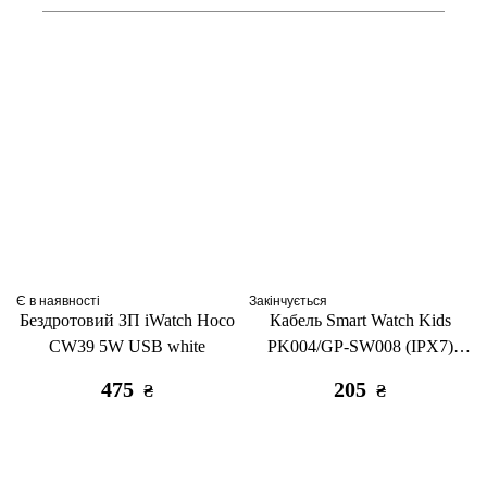
Є в наявності
Закінчується
Бездротовий ЗП iWatch Hoco
Кабель Smart Watch Kids
CW39 5W USB white
PK004/GP-SW008 (IPX7)
black
475
205
₴
₴