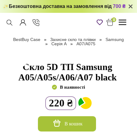
Безкоштовна доставка на замовлення від
700 ₴
0
Toggle
navigati
BestBuy Case
Захисне скло та плівки
Samsung
Серія А
A07/A075
Скло 5D ТП Samsung
A05/A05s/А06/A07 black
В наявності
220
₴
В кошик