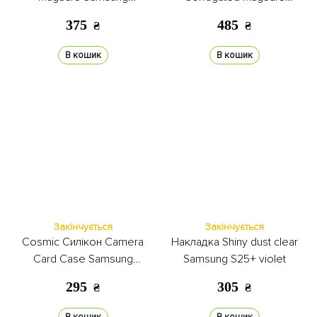
S24+/S25+ leopard
Samsung S24+/S25+ brown
375
485
₴
₴
В кошик
В кошик
Закінчується
Закінчується
Cosmic Силікон Camera
Накладка Shiny dust clear
Card Case Samsung
Samsung S25+ violet
S24+/S25+ silver
295
305
₴
₴