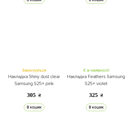
В кошик
В кошик
Закінчується
Є в наявності
Накладка Shiny dust clear
Накладка Feathers Samsung
Samsung S25+ pink
S25+ violet
305
325
₴
₴
В кошик
В кошик