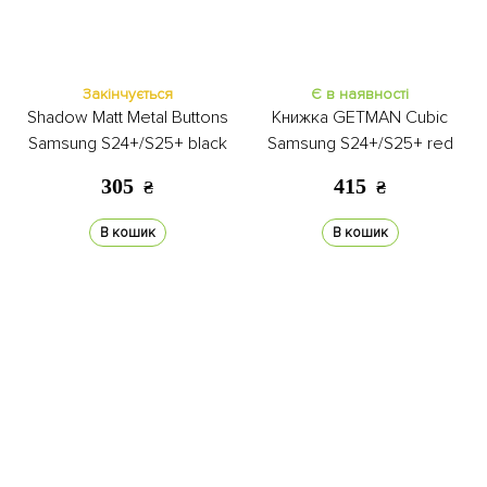
Закінчується
Є в наявності
Shadow Matt Metal Buttons
Книжка GETMAN Cubic
Samsung S24+/S25+ black
Samsung S24+/S25+ red
305
415
₴
₴
В кошик
В кошик