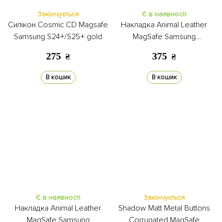
Закінчується
Є в наявності
Силікон Cosmic CD Magsafe
Накладка Animal Leather
Samsung S24+/S25+ gold
MagSafe Samsung
S24+/S25+ small leopard
275
375
₴
₴
В кошик
В кошик
Є в наявності
Закінчується
Накладка Animal Leather
Shadow Matt Metal Buttons
MagSafe Samsung
Corrugated MagSafe