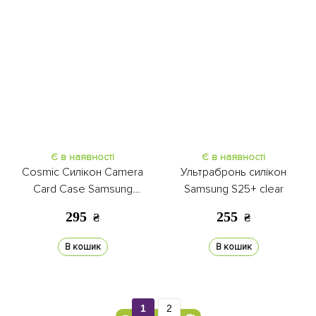
Є в наявності
Є в наявності
Cosmic Силікон Camera
Ультрабронь силікон
Card Case Samsung
Samsung S25+ clear
S24+/S25+ black
295
255
₴
₴
В кошик
В кошик
1
2