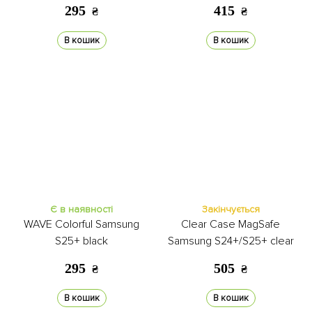
295
415
₴
₴
В кошик
В кошик
Є в наявності
Закінчується
WAVE Colorful Samsung
Clear Case MagSafe
S25+ black
Samsung S24+/S25+ clear
295
505
₴
₴
В кошик
В кошик