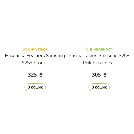
Закінчується
Є в наявності
Накладка Feathers Samsung
Prisma Ladies Samsung S25+
S25+ bronze
Pink girl and car
325
305
₴
₴
В кошик
В кошик