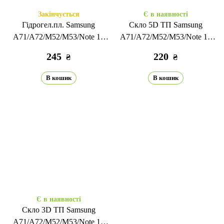
Закінчується
Є в наявності
Гідрогел.пл. Samsung
Скло 5D ТП Samsung
A71/A72/М52/М53/Note 10
A71/A72/М52/М53/Note 10
Lite (20) глянець перед
Lite (20) black
245
220
₴
₴
В кошик
В кошик
Є в наявності
Скло 3D ТП Samsung
A71/A72/М52/М53/Note 10