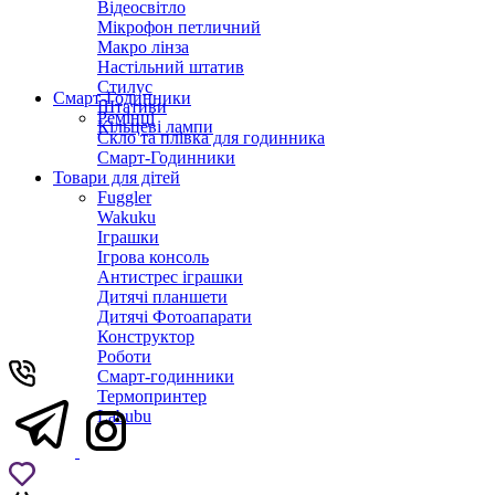
Відеосвітло
Мікрофон петличний
Макро лінза
Настільний штатив
Стилус
Смарт-Годинники
Штативи
Ремінці
Кільцеві лампи
Скло та плівка для годинника
Смарт-Годинники
Товари для дітей
Fuggler
Wakuku
Іграшки
Ігрова консоль
Антистрес іграшки
Дитячi планшети
Дитячі Фотоапарати
Конструктор
Роботи
Смарт-годинники
Термопринтер
Labubu