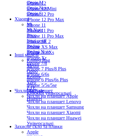
Серiя M
iPhone 12
Серія Note
iPhone 12 Mini
Серія S
iPhone 12 Pro
Xiaomi
iPhone 12 Pro Max
Mi
iPhone 11
Mi Note
iPhone 11 Pro
Poco
iPhone 11 Pro Max
Інші серії
iPhone SE 2
Redmi
iPhone XS Max
Redmi Note
iPhone X / Xs
Інші моделі
iPhone Xr
Knitted Bag
iphone 7/8
Meizu
iPhone 7 Plus/8 Plus
Oppo
iPhone 6/6s
Realme
iPhone 6 Plus/6s Plus
Vivo
iPhone 5/5s/5se
ZTE
Чохли на планшет
MagSafe
Книжки універсальні
Чохли на планшет Apple
Huawei
Чохли на планшет Lenovo
Чохли на планшет Samsung
Чохли на планшет Xiaomi
Чохли на планшет Huawei
Універсальні
Захисне скло та плівки
Apple