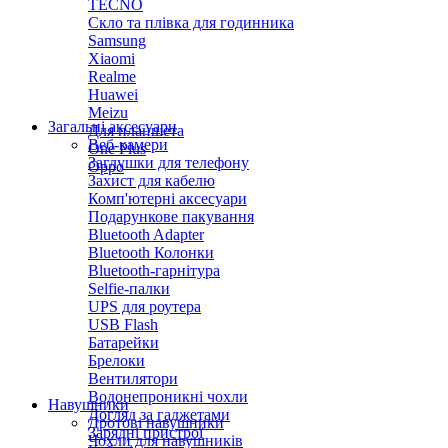
TECNO
Скло та плівка для годинника
Samsung
Xiaomi
Realme
Huawei
Meizu
Загальні аксесуари
Для планшета
Веб-камери
One Plus
Заглушки для телефону
Oppo
Захист для кабелю
Комп'ютерні аксесуари
Подарункове пакування
Bluetooth Adapter
Bluetooth Колонки
Bluetooth-гарнітура
Selfie-палки
UPS для роутера
USB Flash
Батарейки
Брелоки
Вентилятори
Водонепроникні чохли
Навушники
Догляд за гаджетами
Дротові навушники
Зарядні пристрої
Чохли для навушників