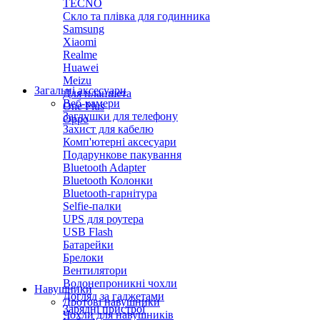
TECNO
Скло та плівка для годинника
Samsung
Xiaomi
Realme
Huawei
Meizu
Загальні аксесуари
Для планшета
Веб-камери
One Plus
Заглушки для телефону
Oppo
Захист для кабелю
Комп'ютерні аксесуари
Подарункове пакування
Bluetooth Adapter
Bluetooth Колонки
Bluetooth-гарнітура
Selfie-палки
UPS для роутера
USB Flash
Батарейки
Брелоки
Вентилятори
Водонепроникні чохли
Навушники
Догляд за гаджетами
Дротові навушники
Зарядні пристрої
Чохли для навушників