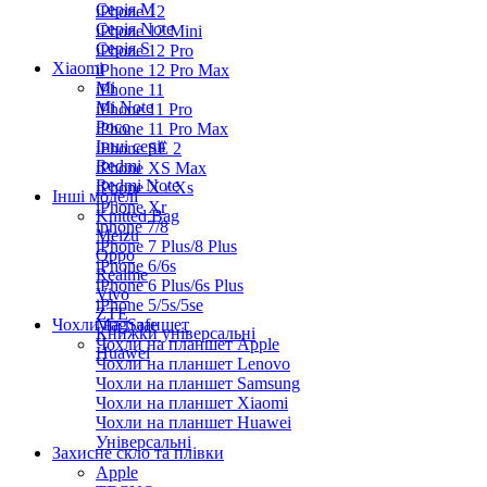
Серiя M
iPhone 12
Серія Note
iPhone 12 Mini
Серія S
iPhone 12 Pro
Xiaomi
iPhone 12 Pro Max
Mi
iPhone 11
Mi Note
iPhone 11 Pro
Poco
iPhone 11 Pro Max
Інші серії
iPhone SE 2
Redmi
iPhone XS Max
Redmi Note
iPhone X / Xs
Інші моделі
iPhone Xr
Knitted Bag
iphone 7/8
Meizu
iPhone 7 Plus/8 Plus
Oppo
iPhone 6/6s
Realme
iPhone 6 Plus/6s Plus
Vivo
iPhone 5/5s/5se
ZTE
Чохли на планшет
MagSafe
Книжки універсальні
Чохли на планшет Apple
Huawei
Чохли на планшет Lenovo
Чохли на планшет Samsung
Чохли на планшет Xiaomi
Чохли на планшет Huawei
Універсальні
Захисне скло та плівки
Apple