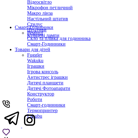
Відеосвітло
Мікрофон петличний
Макро лінза
Настільний штатив
Стилус
Смарт-Годинники
Штативи
Ремінці
Кільцеві лампи
Скло та плівка для годинника
Смарт-Годинники
Товари для дітей
Fuggler
Wakuku
Іграшки
Ігрова консоль
Антистрес іграшки
Дитячi планшети
Дитячі Фотоапарати
Конструктор
Роботи
Смарт-годинники
Термопринтер
Labubu