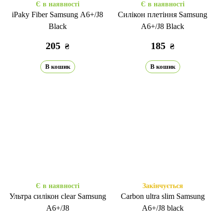
Є в наявності
Є в наявності
iPaky Fiber Samsung A6+/J8
Силікон плетіння Samsung
Black
A6+/J8 Black
205
185
₴
₴
В кошик
В кошик
Є в наявності
Закінчується
Ультра силікон clear Samsung
Carbon ultra slim Samsung
A6+/J8
A6+/J8 black