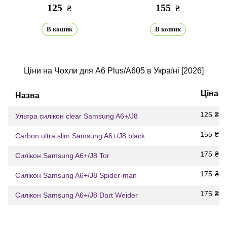
125
155
₴
₴
В кошик
В кошик
Ціни на Чохли для A6 Plus/A605 в Україні [2026]
Ціна
Назва
125
₴
Ультра силікон clear Samsung A6+/J8
155
₴
Carbon ultra slim Samsung A6+/J8 black
175
₴
Силікон Samsung A6+/J8 Tor
175
₴
Силікон Samsung A6+/J8 Spider-man
175
₴
Силікон Samsung A6+/J8 Dart Weider