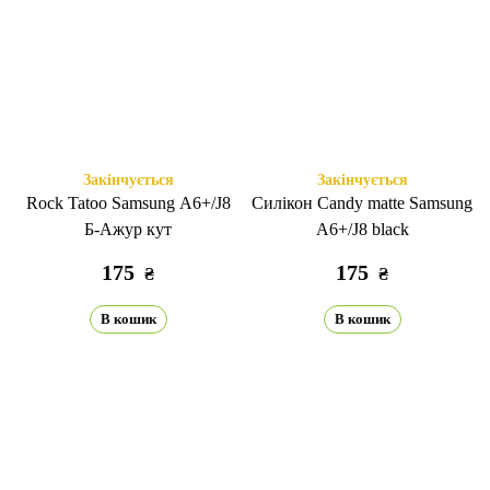
Закінчується
Закінчується
Rock Tatoo Samsung A6+/J8
Силікон Candy matte Samsung
Б-Ажур кут
A6+/J8 black
175
175
₴
₴
В кошик
В кошик