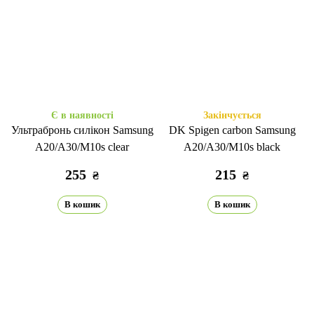
Є в наявності
Закінчується
Ультрабронь силікон Samsung
DK Spigen carbon Samsung
A20/A30/M10s clear
A20/A30/M10s black
255
215
₴
₴
В кошик
В кошик