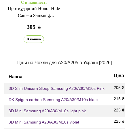
Є в наявності
Протиударний Honor Hide
Camera Samsung
A20/A30/M10s black
305
₴
В кошик
Ціни на Чохли для A20/A205 в Україні [2026]
Ціна
Назва
205
₴
3D Slim Unicorn Sleep Samsung A20/A30/M10s Pink
215
₴
DK Spigen carbon Samsung A20/A30/M10s black
225
₴
3D Mini Samsung A20/A30/M10s light pink
225
₴
3D Mini Samsung A20/A30/M10s violet