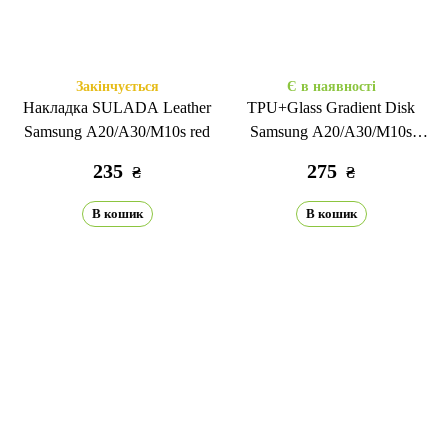
Закінчується
Є в наявності
Накладка SULADA Leather
TPU+Glass Gradient Disk
Samsung A20/A30/M10s red
Samsung A20/A30/M10s
violet/blue
235
275
₴
₴
В кошик
В кошик