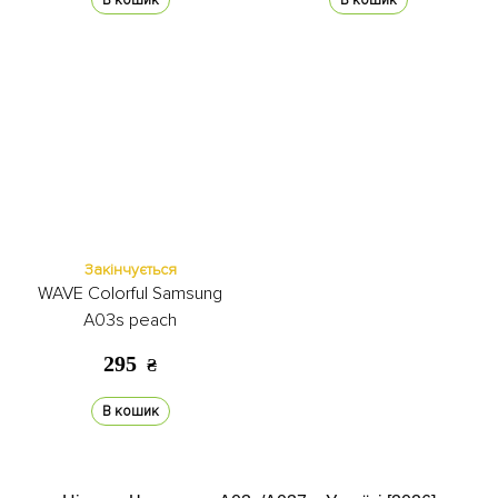
В кошик
В кошик
Закінчується
WAVE Colorful Samsung
A03s peach
295
₴
В кошик