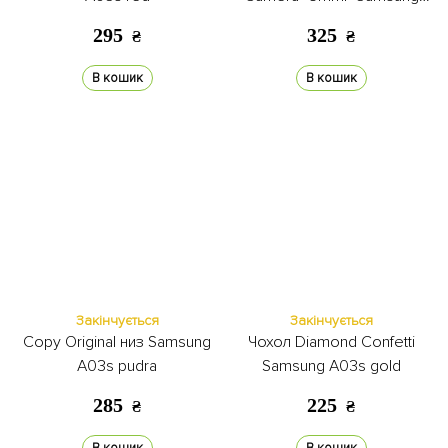
A03s blue
295
325
₴
₴
В кошик
В кошик
Закінчується
Закінчується
Copy Original низ Samsung
Чохол Diamond Confetti
A03s pudra
Samsung A03s gold
285
225
₴
₴