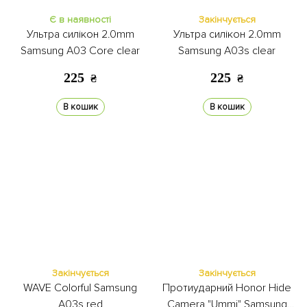
Є в наявності
Закінчується
Ультра силікон 2.0mm
Ультра силікон 2.0mm
Samsung A03 Core clear
Samsung A03s clear
225
225
₴
₴
В кошик
В кошик
Закінчується
Закінчується
WAVE Colorful Samsung
Протиударний Honor Hide
A03s red
Camera "Ummi" Samsung