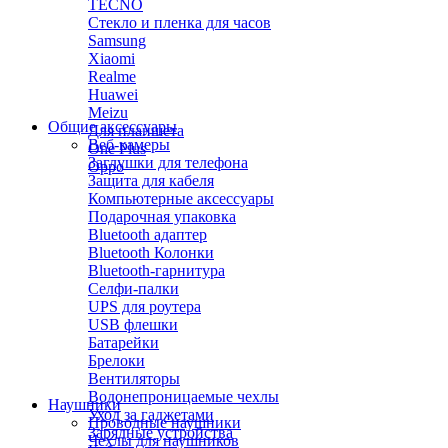
TECNO
Стекло и пленка для часов
Samsung
Xiaomi
Realme
Huawei
Meizu
Общие аксессуары
Для планшета
Веб-камеры
One Plus
Заглушки для телефона
Oppo
Защита для кабеля
Компьютерные аксессуары
Подарочная упаковка
Bluetooth адаптер
Bluetooth Колонки
Bluetooth-гарнитура
Селфи-палки
UPS для роутера
USB флешки
Батарейки
Брелоки
Вентиляторы
Водонепроницаемые чехлы
Наушники
Уход за гаджетами
Проводные наушники
Зарядные устройства
Чехлы для наушников