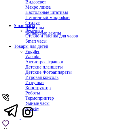
Видеосвет
Макро линза
Настольные штативы
Петличный микрофон
Стилус
Smart часы
Штативы
Ремешки
Кольцевые лампы
Стекло и пленка для часов
Smart часы
Товары для детей
Fuggler
Wakuku
Антистрес іграшки
Детские планшеты
Детские Фотоаппараты
Игровая консоль
Игрушки
Конструктор
Роботы
Термопринтер
Умные часы
Лабубу