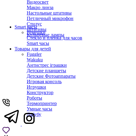
Видеосвет
Макро линза
Настольные штативы
Петличный микрофон
Стилус
Smart часы
Штативы
Ремешки
Кольцевые лампы
Стекло и пленка для часов
Smart часы
Товары для детей
Fuggler
Wakuku
Антистрес іграшки
Детские планшеты
Детские Фотоаппараты
Игровая консоль
Игрушки
Конструктор
Роботы
Термопринтер
Умные часы
Лабубу