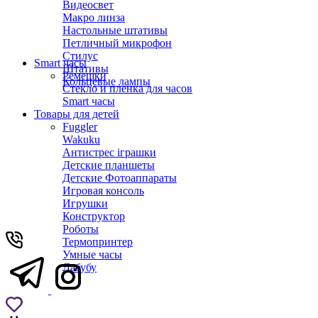
Видеосвет
Макро линза
Настольные штативы
Петличный микрофон
Стилус
Smart часы
Штативы
Ремешки
Кольцевые лампы
Стекло и пленка для часов
Smart часы
Товары для детей
Fuggler
Wakuku
Антистрес іграшки
Детские планшеты
Детские Фотоаппараты
Игровая консоль
Игрушки
Конструктор
Роботы
Термопринтер
Умные часы
Лабубу