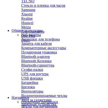
TECNO
Стекло и пленка для часов
Samsung
Xiaomi
Realme
Huawei
Meizu
Общие аксессуары
Для планшета
Веб-камеры
One Plus
Заглушки для телефона
Oppo
Защита для кабеля
Компьютерные аксессуары
Подарочная упаковка
Bluetooth адаптер
Bluetooth Колонки
Bluetooth-гарнитура
Селфи-палки
UPS для роутера
USB флешки
Батарейки
Брелоки
Вентиляторы
Водонепроницаемые чехлы
Наушники
Уход за гаджетами
Проводные наушники
Зарядные устройства
Чехлы для наушников