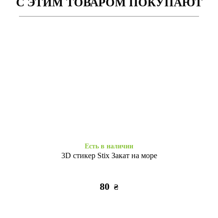
С ЭТИМ ТОВАРОМ ПОКУПАЮТ
Заканчивается
Заканчивается
Copy Original низ Samsung
Copy Original низ Samsung
A20s dark olive
A20s light gray
55
55
₴
₴
Есть в наличии
3D стикер Stix Закат на море
80
₴