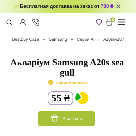
Бесплатная доставка на заказ от
700 ₴
0
Toggle
navigati
BestBuy Case
Samsung
Серия А
A20s/A207
Акваріум Samsung A20s sea
gull
Заканчивается
55
₴
В корзину