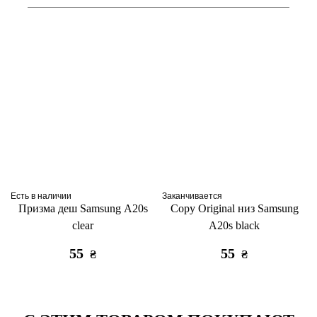
Есть в наличии
Заканчивается
Призма деш Samsung A20s
Copy Original низ Samsung
clear
A20s black
55
55
₴
₴