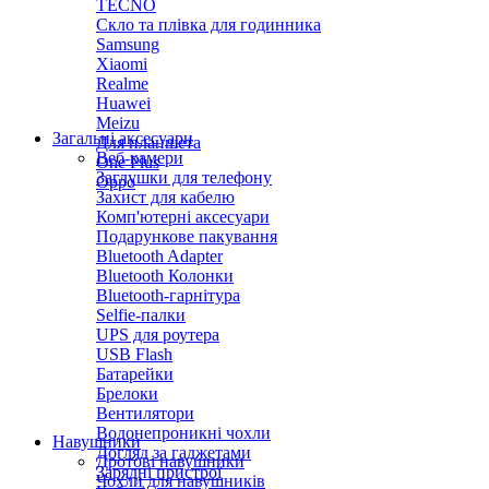
TECNO
Скло та плівка для годинника
Samsung
Xiaomi
Realme
Huawei
Meizu
Загальні аксесуари
Для планшета
Веб-камери
One Plus
Заглушки для телефону
Oppo
Захист для кабелю
Комп'ютерні аксесуари
Подарункове пакування
Bluetooth Adapter
Bluetooth Колонки
Bluetooth-гарнітура
Selfie-палки
UPS для роутера
USB Flash
Батарейки
Брелоки
Вентилятори
Водонепроникні чохли
Навушники
Догляд за гаджетами
Дротові навушники
Зарядні пристрої
Чохли для навушників