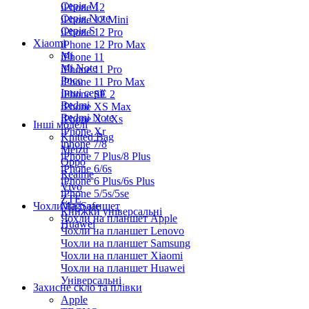
Серiя M
iPhone 12
Серія Note
iPhone 12 Mini
Серія S
iPhone 12 Pro
Xiaomi
iPhone 12 Pro Max
Mi
iPhone 11
Mi Note
iPhone 11 Pro
Poco
iPhone 11 Pro Max
Інші серії
iPhone SE 2
Redmi
iPhone XS Max
Redmi Note
iPhone X / Xs
Інші моделі
iPhone Xr
Knitted Bag
iphone 7/8
Meizu
iPhone 7 Plus/8 Plus
Oppo
iPhone 6/6s
Realme
iPhone 6 Plus/6s Plus
Vivo
iPhone 5/5s/5se
ZTE
Чохли на планшет
MagSafe
Книжки універсальні
Чохли на планшет Apple
Huawei
Чохли на планшет Lenovo
Чохли на планшет Samsung
Чохли на планшет Xiaomi
Чохли на планшет Huawei
Універсальні
Захисне скло та плівки
Apple