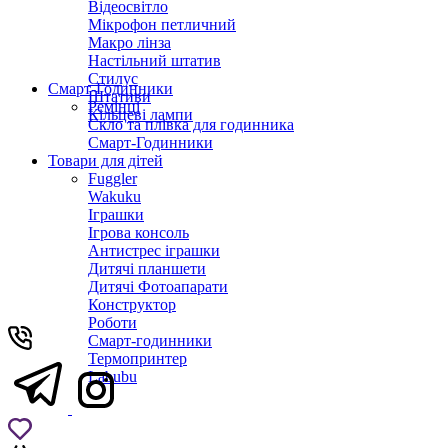
Відеосвітло
Мікрофон петличний
Макро лінза
Настільний штатив
Стилус
Смарт-Годинники
Штативи
Ремінці
Кільцеві лампи
Скло та плівка для годинника
Смарт-Годинники
Товари для дітей
Fuggler
Wakuku
Іграшки
Ігрова консоль
Антистрес іграшки
Дитячi планшети
Дитячі Фотоапарати
Конструктор
Роботи
Смарт-годинники
Термопринтер
Labubu