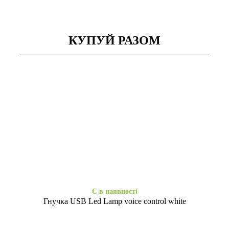
КУПУЙ РАЗОМ
Є в наявності
Є в наявності
Гнучка USB Led Lamp black
Гнучка USB Led Lamp blue
35
35
₴
₴
Є в наявності
Гнучка USB Led Lamp voice control white