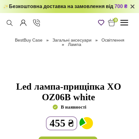
Безкоштовна доставка на замовлення від
700 ₴
0
Toggle
navigati
BestBuy Case
Загальні аксесуари
Освітлення
Лампа
Led лампа-прищіпка XO
OZ06B white
В наявності
455
₴