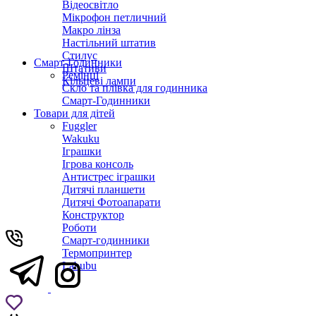
Відеосвітло
Мікрофон петличний
Макро лінза
Настільний штатив
Стилус
Смарт-Годинники
Штативи
Ремінці
Кільцеві лампи
Скло та плівка для годинника
Смарт-Годинники
Товари для дітей
Fuggler
Wakuku
Іграшки
Ігрова консоль
Антистрес іграшки
Дитячi планшети
Дитячі Фотоапарати
Конструктор
Роботи
Смарт-годинники
Термопринтер
Labubu