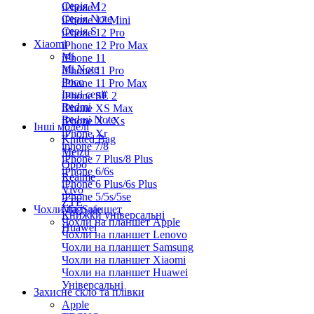
Серiя M
iPhone 12
Серія Note
iPhone 12 Mini
Серія S
iPhone 12 Pro
Xiaomi
iPhone 12 Pro Max
Mi
iPhone 11
Mi Note
iPhone 11 Pro
Poco
iPhone 11 Pro Max
Інші серії
iPhone SE 2
Redmi
iPhone XS Max
Redmi Note
iPhone X / Xs
Інші моделі
iPhone Xr
Knitted Bag
iphone 7/8
Meizu
iPhone 7 Plus/8 Plus
Oppo
iPhone 6/6s
Realme
iPhone 6 Plus/6s Plus
Vivo
iPhone 5/5s/5se
ZTE
Чохли на планшет
MagSafe
Книжки універсальні
Чохли на планшет Apple
Huawei
Чохли на планшет Lenovo
Чохли на планшет Samsung
Чохли на планшет Xiaomi
Чохли на планшет Huawei
Універсальні
Захисне скло та плівки
Apple