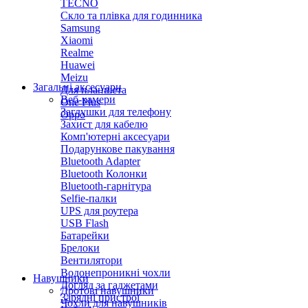
TECNO
Скло та плівка для годинника
Samsung
Xiaomi
Realme
Huawei
Meizu
Загальні аксесуари
Для планшета
Веб-камери
One Plus
Заглушки для телефону
Oppo
Захист для кабелю
Комп'ютерні аксесуари
Подарункове пакування
Bluetooth Adapter
Bluetooth Колонки
Bluetooth-гарнітура
Selfie-палки
UPS для роутера
USB Flash
Батарейки
Брелоки
Вентилятори
Водонепроникні чохли
Навушники
Догляд за гаджетами
Дротові навушники
Зарядні пристрої
Чохли для навушників