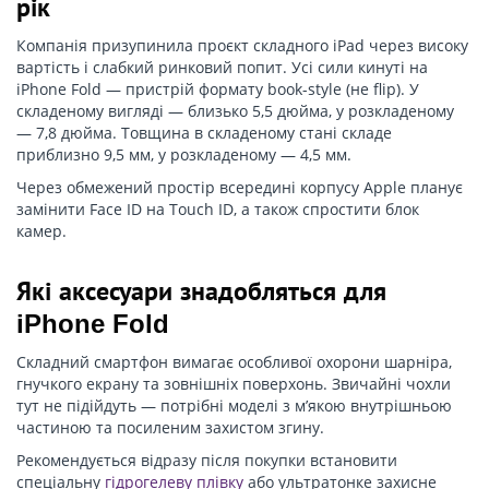
рік
Компанія призупинила проєкт складного iPad через високу
вартість і слабкий ринковий попит. Усі сили кинуті на
iPhone Fold — пристрій формату book-style (не flip). У
складеному вигляді — близько 5,5 дюйма, у розкладеному
— 7,8 дюйма. Товщина в складеному стані складе
приблизно 9,5 мм, у розкладеному — 4,5 мм.
Через обмежений простір всередині корпусу Apple планує
замінити Face ID на Touch ID, а також спростити блок
камер.
Які аксесуари знадобляться для
iPhone Fold
Складний смартфон вимагає особливої охорони шарніра,
гнучкого екрану та зовнішніх поверхонь. Звичайні чохли
тут не підійдуть — потрібні моделі з м’якою внутрішньою
частиною та посиленим захистом згину.
Рекомендується відразу після покупки встановити
спеціальну
гідрогелеву плівку
або ультратонке захисне