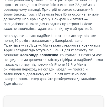
Як підготуватися до виходу iPhone Fold вже зараз
прототип складного iPhone Fold з екраном 7,8 дюйма в
розкладеному вигляді. Пристрій отримає компактний
Схожі статті
форм-фактор, Touch ID замість Face ID та особливі вимоги
до захисту шарніра і екрану. Найкращий захист —
спеціалізовані чохли для складних пристроїв і якісне
захисне скло/плівка, адаптовані під гнучкий дисплей.
BestBuyCase — ваш надійний партнер з аксесуарів вже
понад 10 років з магазинами у Запоріжжі, Івано-
Франківську та Луцьку. Ми уважно стежимо за новинками
Apple і заздалегідь готуємо рішення для їх захисту. Як
зазначає
Олександр Коваленко
, консультант BestBuyCase,
нещодавно ми допомогли клієнту підібрати надійний чохол
і захисну плівку під поточний iPhone 16 Pro Max в
очікуванні переходу на складні моделі — пристрій
залишився в ідеальному стані після інтенсивного
використання. Тепер давайте розберемося детальніше,
буде цікаво.