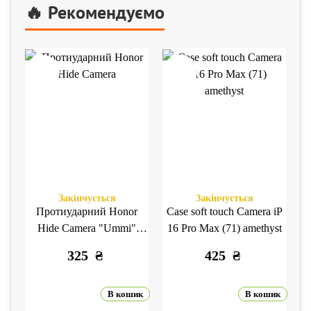
🔥 Рекомендуємо
Закінчується
Закінчується
Протиударний Honor
Case soft touch Camera iP
Hide Camera "Ummi"
16 Pro Max (71) amethyst
iPhone 15 Pro black
325
₴
425
₴
В кошик
В кошик