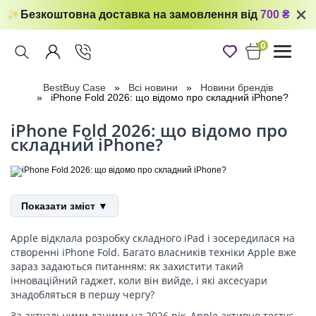
Безкоштовна доставка на замовлення від
700 ₴
0
Toggle
navigati
BestBuy Case
Всі новини
Новини брендів
iPhone Fold 2026: що відомо про складний iPhone?
iPhone Fold 2026: що відомо про
складний iPhone?
Показати зміст ▼
Apple відклала розробку складного iPad і зосередилася на
🔥 Рекомендуємо
створенні iPhone Fold. Багато власників техніки Apple вже
Що відомо про iPhone Fold на 2026 рік
зараз задаються питанням: як захистити такий
інноваційний гаджет, коли він вийде, і які аксесуари
Які аксесуари знадобляться для iPhone Fold
знадобляться в першу чергу?
Чохли та захист для складного iPhone
За актуальними даними на 2026 рік, Apple активно тестує