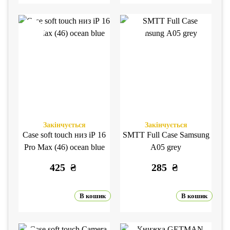
Закінчується
Закінчується
Case soft touch низ iP 16
SMTT Full Case Samsung
Pro Max (46) ocean blue
A05 grey
425
₴
285
₴
В кошик
В кошик