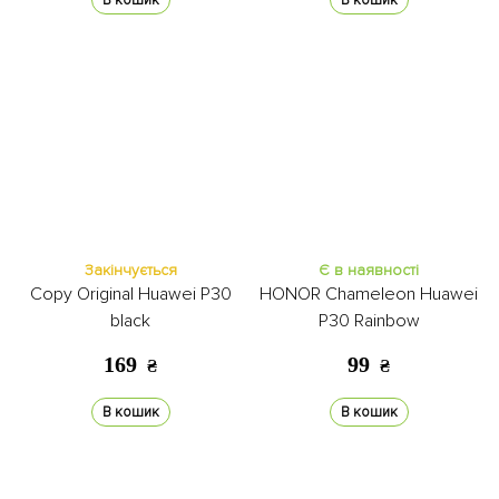
В кошик
В кошик
Закінчується
Є в наявності
Copy Original Huawei P30
HONOR Chameleon Huawei
black
P30 Rainbow
169
99
₴
₴
В кошик
В кошик