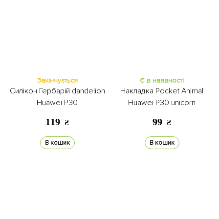
Закінчується
Є в наявності
Силікон Гербарій dandelion
Накладка Pocket Animal
Huawei P30
Huawei P30 unicorn
119
99
₴
₴
В кошик
В кошик