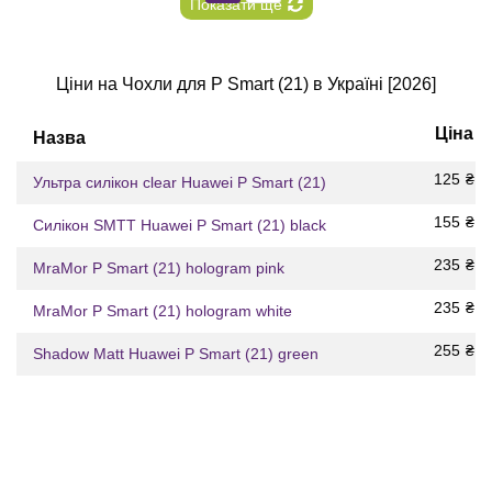
Показати ще
Ціни на Чохли для P Smart (21) в Україні [2026]
Ціна
Назва
125
₴
Ультра силікон clear Huawei P Smart (21)
155
₴
Силікон SMTT Huawei P Smart (21) black
235
₴
MraMor P Smart (21) hologram pink
235
₴
MraMor P Smart (21) hologram white
255
₴
Shadow Matt Huawei P Smart (21) green