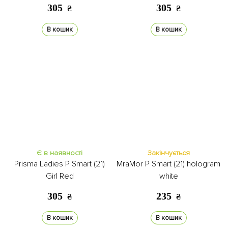
305
305
₴
₴
В кошик
В кошик
Є в наявності
Закінчується
Prisma Ladies P Smart (21)
MraMor P Smart (21) hologram
Girl Red
white
305
235
₴
₴
В кошик
В кошик