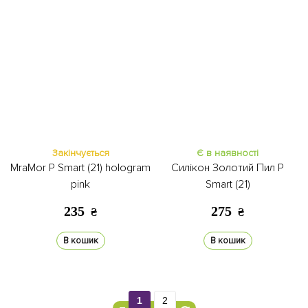
Закінчується
Є в наявності
MraMor P Smart (21) hologram
Силікон Золотий Пил P
pink
Smart (21)
235
275
₴
₴
В кошик
В кошик
1
2