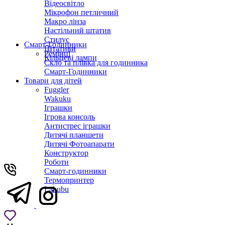
Відеосвітло
Мікрофон петличний
Макро лінза
Настільний штатив
Стилус
Смарт-Годинники
Штативи
Ремінці
Кільцеві лампи
Скло та плівка для годинника
Смарт-Годинники
Товари для дітей
Fuggler
Wakuku
Іграшки
Ігрова консоль
Антистрес іграшки
Дитячi планшети
Дитячі Фотоапарати
Конструктор
Роботи
Смарт-годинники
Термопринтер
Labubu