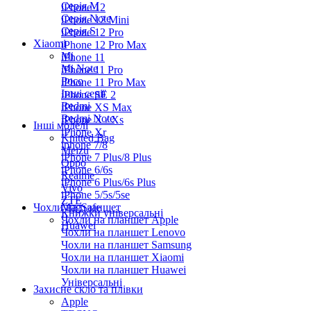
Серiя M
iPhone 12
Серія Note
iPhone 12 Mini
Серія S
iPhone 12 Pro
Xiaomi
iPhone 12 Pro Max
Mi
iPhone 11
Mi Note
iPhone 11 Pro
Poco
iPhone 11 Pro Max
Інші серії
iPhone SE 2
Redmi
iPhone XS Max
Redmi Note
iPhone X / Xs
Інші моделі
iPhone Xr
Knitted Bag
iphone 7/8
Meizu
iPhone 7 Plus/8 Plus
Oppo
iPhone 6/6s
Realme
iPhone 6 Plus/6s Plus
Vivo
iPhone 5/5s/5se
ZTE
Чохли на планшет
MagSafe
Книжки універсальні
Чохли на планшет Apple
Huawei
Чохли на планшет Lenovo
Чохли на планшет Samsung
Чохли на планшет Xiaomi
Чохли на планшет Huawei
Універсальні
Захисне скло та плівки
Apple