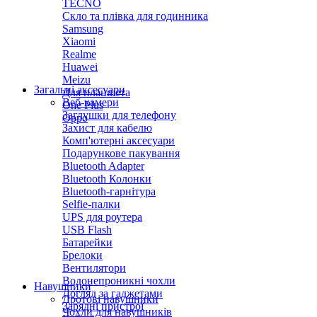
TECNO
Скло та плівка для годинника
Samsung
Xiaomi
Realme
Huawei
Meizu
Загальні аксесуари
Для планшета
Веб-камери
One Plus
Заглушки для телефону
Oppo
Захист для кабелю
Комп'ютерні аксесуари
Подарункове пакування
Bluetooth Adapter
Bluetooth Колонки
Bluetooth-гарнітура
Selfie-палки
UPS для роутера
USB Flash
Батарейки
Брелоки
Вентилятори
Водонепроникні чохли
Навушники
Догляд за гаджетами
Дротові навушники
Зарядні пристрої
Чохли для навушників