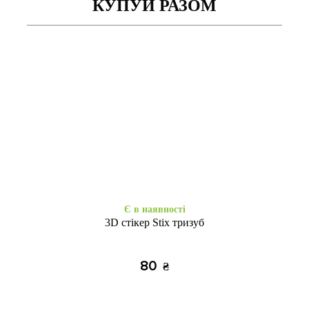
КУПУЙ РАЗОМ
Немає в наявності
Немає в наявності
SPIGEN карбон Honor 8X
Ультрабронь силікон Honor
чорний
8X clear
215
255
₴
₴
Є в наявності
3D стікер Stix тризуб
80
₴